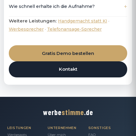
Wie schnell erhalte ich die Aufnahme?
Weitere Leistungen:
·
Handgemacht statt KI
·
Werbesprecher
Telefonansage-Sprecher
Gratis Demo bestellen
Kontakt
werbe
stimme
.de
LEISTUNGEN
UNTERNEHMEN
SONSTIGES
Werbespots
Über mich
FAQ