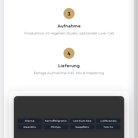
Aufnahme
Produktion im eigenen Studio, optionaler Live-Call
Lieferung
Fertige Aufnahme inkl. Mix & Mastering
Klarna
Kartoffelgratin
Lee Kum Kee
Lieferando
Maerklin
Philips
Swapfiets
Tee-Jo